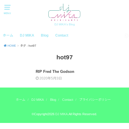
MENU
DJ MIKA's Blog
ホーム
DJ MIKA
Blog
Contact
HOME
タグ : hot97
hot97
RIP Fred The Godson
2020年5月3日
ホーム
DJ MIKA
Blog
Contact
プライバシーポリシー
©Copyright2026
DJ MIKA
.All Rights Reserved.