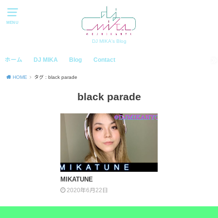
MENU
DJ MIKA's Blog
ホーム
DJ MIKA
Blog
Contact
HOME
タグ : black parade
black parade
MIKATUNE
2020年6月22日