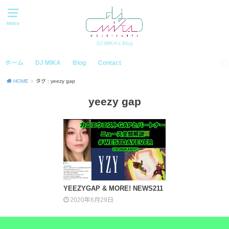
MENU
DJ MIKA's Blog
ホーム
DJ MIKA
Blog
Contact
HOME
タグ : yeezy gap
yeezy gap
YEEZYGAP & MORE! NEWS211
2020年6月29日