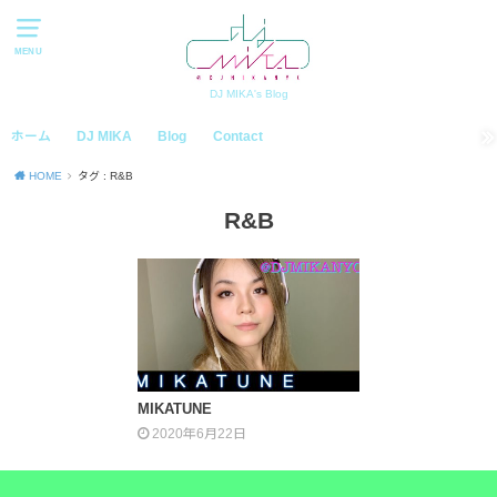
MENU
DJ MIKA's Blog
ホーム
DJ MIKA
Blog
Contact
HOME
タグ : R&B
R&B
MIKATUNE
2020年6月22日