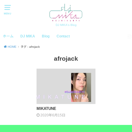
MENU
DJ MIKA's Blog
ホーム
DJ MIKA
Blog
Contact
HOME
タグ : afrojack
afrojack
MIKATUNE
2020年6月15日